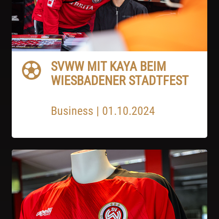
SVWW MIT KAYA BEIM
WIESBADENER STADTFEST
Business
|
01.10.2024