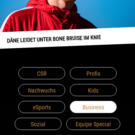
DÄNE LEIDET UNTER BONE BRUISE IM KNIE
CSR
Profis
Nachwuchs
Kids
eSports
Business
Sozial
Equipe Special