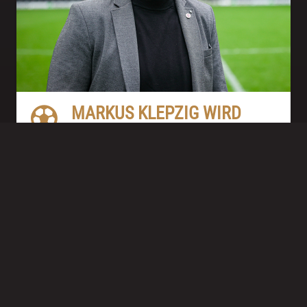
MARKUS KLEPZIG WIRD
MITGLIED DER
GESCHÄFTSLEITUNG
Business
|
04.04.2024