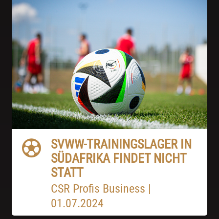
SVWW-TRAININGSLAGER IN
SÜDAFRIKA FINDET NICHT
STATT
CSR
Profis
Business
|
01.07.2024